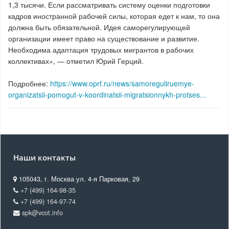
1,3 тысячи. Если рассматривать систему оценки подготовки
кадров иностранной рабочей силы, которая едет к нам, то она
должна быть обязательной. Идея саморегулирующей
организации имеет право на существование и развитие.
Необходима адаптация трудовых мигрантов в рабочих
коллективах», — отметил Юрий Герций.
Подробнее:
https://www.oprf.ru/news/samoreguliruemye-
organizatsii-pomogut-v-koordinatsii-migratsionnykh-protses...
Наши контакты
105043, г. Москва ул. 4-я Парковая, 29
+7 (499) 164-98-35
+7 (499) 164-97-74
spk@vcot.info