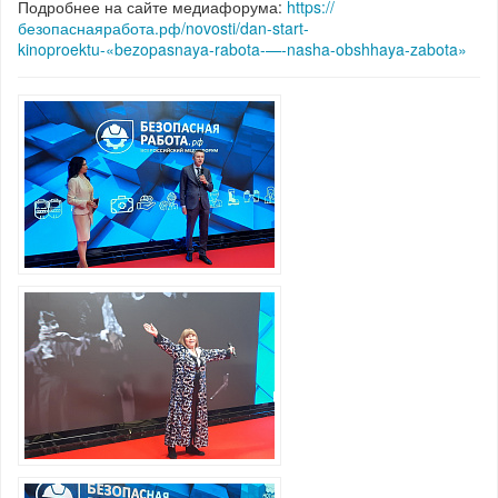
Подробнее на сайте медиафорума:
https://
безопаснаяработа.рф/novosti/dan-start-
kinoproektu-«bezopasnaya-rabota-—-nasha-obshhaya-zabota»