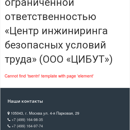
ограниченной
ответственностью
«Центр инжиниринга
безопасных условий
труда» (ООО «ЦИБУТ»)
Cannot find 'tsentri' template with page 'element'
Наши контакты
105043, г. Москва ул. 4-я Парковая, 29
+7 (499) 164-98-35
+7 (499) 164-97-74