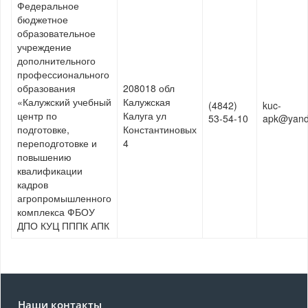
Федеральное
бюджетное
образовательное
учреждение
дополнительного
профессионального
образования
208018 обл
«Калужский учебный
Калужская
(4842)
kuc-
центр по
Калуга ул
53-54-10
apk@yand
подготовке,
Константиновых
переподготовке и
4
повышению
квалификации
кадров
агропромышленного
комплекса ФБОУ
ДПО КУЦ ПППК АПК
Наши контакты