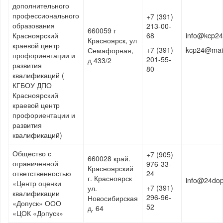
дополнительного
профессионального
+7 (391)
образования
213-00-
660059 г
Красноярский
68
info@kcp24
Красноярск, ул
краевой центр
+7 (391)
kcp24@mail
Семафорная,
профориентации и
201-55-
д 433/2
развития
80
квалификаций (
КГБОУ ДПО
Красноярский
краевой центр
профориентации и
развития
квалификаций)
Общество с
+7 (905)
660028 край.
ограниченной
976-33-
Красноярский
ответственностью
24
г. Красноярск
info@24dop
«Центр оценки
+7 (391)
ул.
квалификации
296-96-
Новосибирская
«Допуск» ООО
52
д. 64
«ЦОК «Допуск»