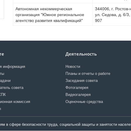
Автономная некоммерческая
344006, г. Ростов-
организация "Южное региональное
ул. Седова, д. 6/3
агентство развития квалификаций"
907
те
Деятельность
я информация
Новости
ты
Планы и отчеты о работе
задачи
Заседания совета
атель совета
Фотогалерея
СПК
Видеогалерея
ионная комиссия
Оценочные средства
ы
ям в сфере безопасности труда, социальной защиты и занятости населе