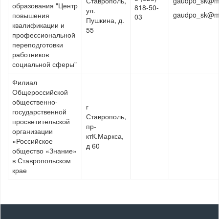
Ставрополь,
gaudpo_sk@ma
образования "Центр
818-50-
ул.
gaudpo_sk@ma
повышения
03
Пушкина, д.
квалификации и
55
профессиональной
переподготовки
работников
социальной сферы"
Филиал
Общероссийской
общественно-
г
государственной
Ставрополь,
просветительской
пр-
организации
ктК.Маркса,
«Российское
д 60
общество «Знание»
в Ставропольском
крае