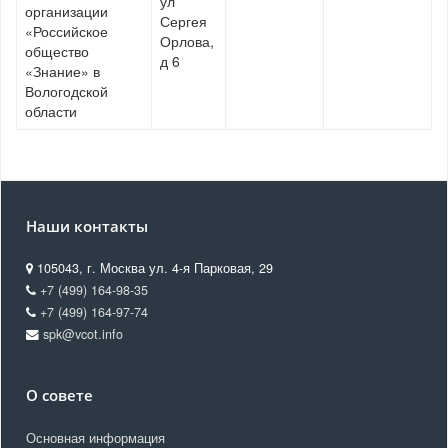
ул
организации
Сергея
«Российское
Орлова,
общество
д 6
«Знание» в
Вологодской
области
Наши контакты
105043, г. Москва ул. 4-я Парковая, 29
+7 (499) 164-98-35
+7 (499) 164-97-74
spk@vcot.info
О совете
Основная информация