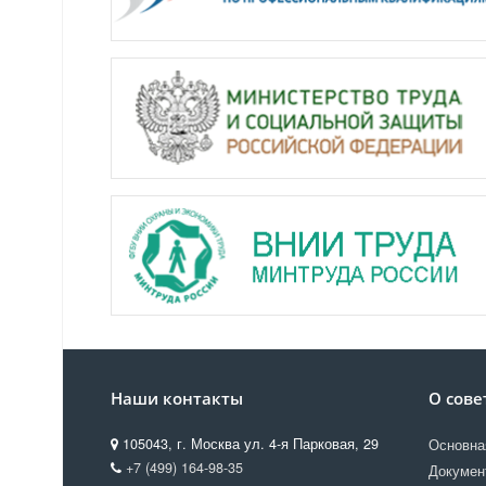
Наши контакты
О сове
105043, г. Москва ул. 4-я Парковая, 29
Основна
+7 (499) 164-98-35
Докумен