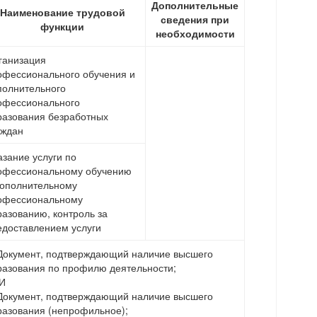
Дополнительные
Наименование трудовой
сведения при
функции
необходимости
ганизация
офессионального обучения и
полнительного
офессионального
разования безработных
аждан
азание услуги по
офессиональному обучению
дополнительному
офессиональному
разованию, контроль за
едоставлением услуги
 Документ, подтверждающий наличие высшего
разования по профилю деятельности;
И
 Документ, подтверждающий наличие высшего
разования (непрофильное);