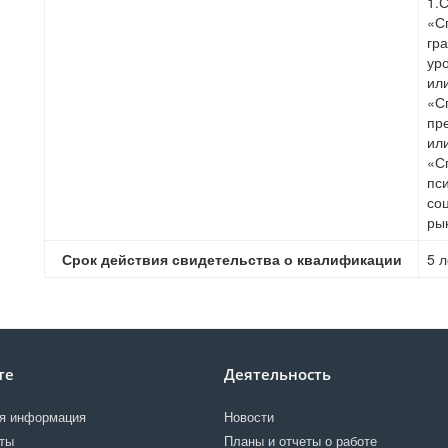
1.
«С
гр
ур
ил
«С
пр
ил
«С
пс
со
ры
Срок действия свидетельства о квалификации
5 л
те
Деятельность
я информация
Новости
ты
Планы и отчеты о работе