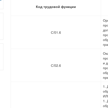
Код трудовой функции
Ор
пр
до
С/01.6
пр
об
гр
Ок
пр
и 
С/02.6
пр
об
пр
1.
об
ИЛ
1.
об