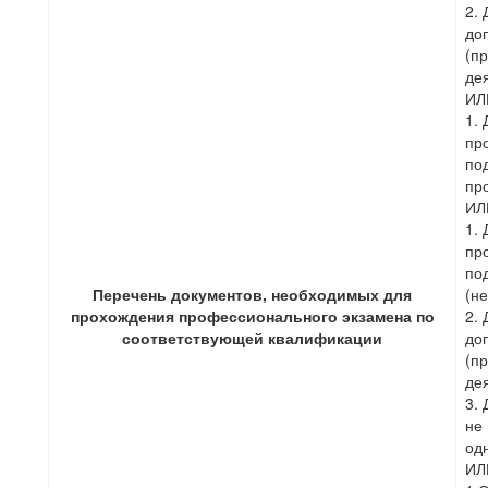
2.
до
(п
де
ИЛ
1.
пр
по
пр
ИЛ
1.
пр
по
Перечень документов, необходимых для
(н
прохождения профессионального экзамена по
2.
соответствующей квалификации
до
(п
де
3.
не
од
ИЛ